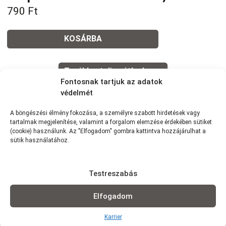
790
Ft
KOSÁRBA
Tovább a teljes étlaphoz >
Fontosnak tartjuk az adatok
védelmét
A böngészési élmény fokozása, a személyre szabott hirdetések vagy
tartalmak megjelenítése, valamint a forgalom elemzése érdekében sütiket
Házhozszállítás / Elvitel
Rendelj Online
(cookie) használunk. Az "Elfogadom" gombra kattintva hozzájárulhat a
sütik használatához.
Szállítunk:
7km-es körzetünkben szállítunk Wolt
futárszolgálattal: 1,5 km -ig: 490Ft | 1,5-2,5 km-ig: 790Ft | 2,5-3,5
km-ig: 990Ft | 3,5-5 km-ig: 1290Ft | 4-5 km-ig: 1490Ft | 5-6 km-ig:
Testreszabás
1990Ft | 6-7 km-ig: 2290Ft (minimum rendelés: 3 000 Ft)
Elvitel:
Rendelésedet kérheted előrendeléssel elvitelre, vagy
Elfogadom
akár házhozszállítással is!
Karrier
Fizetés