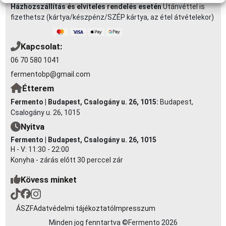
Házhozszállítás és elviteles rendelés esetén
Utánvéttel is
fizethetsz (kártya/készpénz/SZÉP kártya, az étel átvételekor)
Kapcsolat:
06 70 580 1041
fermentobp@gmail.com
Étterem
Fermento | Budapest, Csalogány u. 26, 1015:
Budapest,
Csalogány u. 26, 1015
Nyitva
Fermento | Budapest, Csalogány u. 26, 1015
H - V: 11:30 - 22:00
Konyha - zárás előtt 30 perccel zár
Kövess minket
ÁSZF
Adatvédelmi tájékoztató
Impresszum
Minden jog fenntartva ©
Fermento 2026