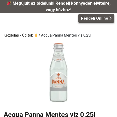
Kilépés
Megújult az oldalunk! Rendelj könnyedén elvitelre,
a
vagy házhoz!
tartalomba
Rendelj Online
Kezdőlap
/
Üdítők
/ Acqua Panna Mentes víz 0,25l
Acqua Panna Mentes víz 0,25l