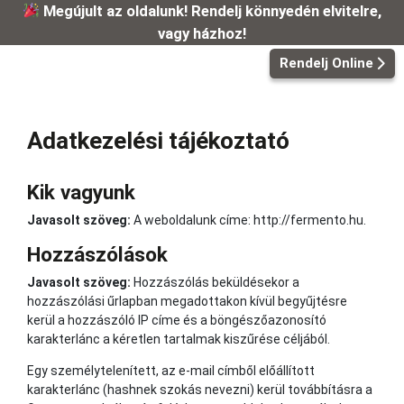
Kilépés
Megújult az oldalunk! Rendelj könnyedén elvitelre,
a
vagy házhoz!
tartalomba
Rendelj Online
Adatkezelési tájékoztató
Kik vagyunk
Javasolt szöveg:
A weboldalunk címe: http://fermento.hu.
Hozzászólások
Javasolt szöveg:
Hozzászólás beküldésekor a
hozzászólási űrlapban megadottakon kívül begyűjtésre
kerül a hozzászóló IP címe és a böngészőazonosító
karakterlánc a kéretlen tartalmak kiszűrése céljából.
Egy személytelenített, az e-mail címből előállított
karakterlánc (hashnek szokás nevezni) kerül továbbításra a