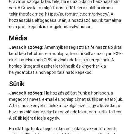
Gravatar szolgáltatás felé, ha ez az oldalon használatban
van. A Gravatar szolgáltatás feltételei az alábbi címen
tekinthetőek meg: https://automattic.com/privacy/. A
hozzászólás elfogadása után, a hozzászólásunk tartalma
és a profil képünk is megjelenik nyilvánosan.
Média
Javasolt szöveg:
Amennyiben regisztrált felhasználó által
kerül kép feltöltésre a honlapra, kerülni kell az az olyan EXIF-
eket, amelyekben GPS pozíció adatok is szerepelnek. A
honlap látogatói ezeket letölthetik és kinyerhetik a
helyadatokat a honlapon található képekből.
Sütik
Javasolt szöveg:
Ha hozzászólást írunk a honlapon, a
megadott nevet, e-mail és honlap címet sütikben eltároljuk.
A tárolás a kényelmi célokat szolgál azért, így a következő
hozzászóláskor ezeket a mező adatokat nem kell kitölteni.
A sütik lejárati ideje egy év.
Ha ellátogatunk a bejelentkezési oldalra, akkor átmeneti