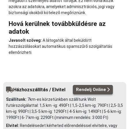
megadott személyes adatot töröljük. Ez nem vonatkozik
azokra az adatokra, amelyeket adminisztrációs, jogi vagy
biztonsági okokból kötelező megőriznünk.
Hová kerülnek továbbküldésre az
adatok
Javasolt szöveg:
A látogatók által beküldött
hozzászólásokat automatikus spamszűrő szolgáltatás
ellenőrizheti.
Házhozszállítás / Elvitel
Rendelj Online
Szállítunk:
7km-es körzetünkben szállítunk Wolt
futárszolgálattal: 1,5 km -ig: 490Ft | 1,5-2,5 km-ig: 790Ft | 2,5-3,5
km-ig: 990Ft | 3,5-5 km-ig: 1290Ft | 4-5 km-ig: 1490Ft | 5-6 km-ig:
1990Ft | 6-7 km-ig: 2290Ft (minimum rendelés: 3 000 Ft)
Elvitel:
Rendelésedet kérheted előrendeléssel elvitelre, vagy