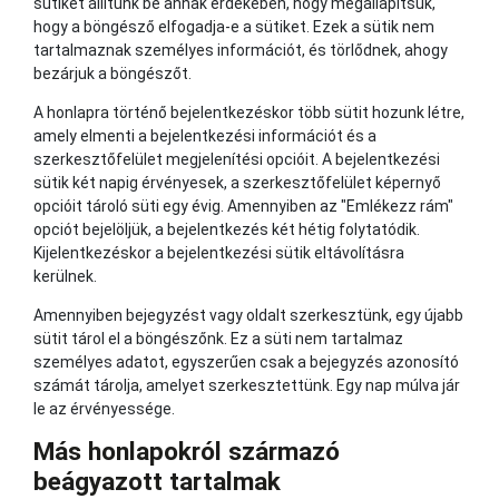
sütiket állítunk be annak érdekében, hogy megállapítsuk,
hogy a böngésző elfogadja-e a sütiket. Ezek a sütik nem
tartalmaznak személyes információt, és törlődnek, ahogy
bezárjuk a böngészőt.
A honlapra történő bejelentkezéskor több sütit hozunk létre,
amely elmenti a bejelentkezési információt és a
szerkesztőfelület megjelenítési opcióit. A bejelentkezési
sütik két napig érvényesek, a szerkesztőfelület képernyő
opcióit tároló süti egy évig. Amennyiben az "Emlékezz rám"
opciót bejelöljük, a bejelentkezés két hétig folytatódik.
Kijelentkezéskor a bejelentkezési sütik eltávolításra
kerülnek.
Amennyiben bejegyzést vagy oldalt szerkesztünk, egy újabb
sütit tárol el a böngészőnk. Ez a süti nem tartalmaz
személyes adatot, egyszerűen csak a bejegyzés azonosító
számát tárolja, amelyet szerkesztettünk. Egy nap múlva jár
le az érvényessége.
Más honlapokról származó
beágyazott tartalmak