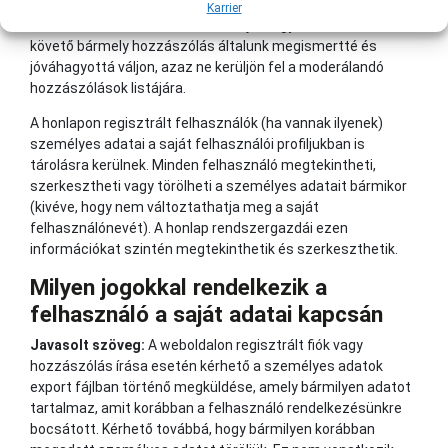
annak metaadatai nem meghatározható ideig a
Karrier
rendszerben maradnak. Ennek célja, hogy az összes ezt
követő bármely hozzászólás általunk megismertté és
jóváhagyottá váljon, azaz ne kerüljön fel a moderálandó
hozzászólások listájára.
A honlapon regisztrált felhasználók (ha vannak ilyenek)
személyes adatai a saját felhasználói profiljukban is
tárolásra kerülnek. Minden felhasználó megtekintheti,
szerkesztheti vagy törölheti a személyes adatait bármikor
(kivéve, hogy nem változtathatja meg a saját
felhasználónevét). A honlap rendszergazdái ezen
információkat szintén megtekinthetik és szerkeszthetik.
Milyen jogokkal rendelkezik a
felhasználó a saját adatai kapcsán
Javasolt szöveg:
A weboldalon regisztrált fiók vagy
hozzászólás írása esetén kérhető a személyes adatok
export fájlban történő megküldése, amely bármilyen adatot
tartalmaz, amit korábban a felhasználó rendelkezésünkre
bocsátott. Kérhető továbbá, hogy bármilyen korábban