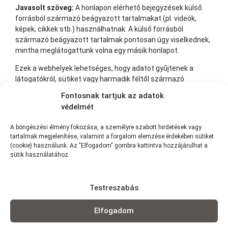
Javasolt szöveg:
A honlapon elérhető bejegyzések külső
forrásból származó beágyazott tartalmakat (pl. videók,
képek, cikkek stb.) használhatnak. A külső forrásból
származó beágyazott tartalmak pontosan úgy viselkednek,
mintha meglátogattunk volna egy másik honlapot.
Ezek a webhelyek lehetséges, hogy adatot gyűjtenek a
látogatókról, sütiket vagy harmadik féltől származó
követőkódot használnak, figyelik a beágyazott tartalommal
Fontosnak tartjuk az adatok
kapcsolatos felhasználói viselkedést, ha rendelkezünk
védelmét
felhasználói fiókkal és be vagyunk jelentkezve az oldalra.
A böngészési élmény fokozása, a személyre szabott hirdetések vagy
Kivel osztjuk meg a felhasználói
tartalmak megjelenítése, valamint a forgalom elemzése érdekében sütiket
adatokat
(cookie) használunk. Az "Elfogadom" gombra kattintva hozzájárulhat a
sütik használatához.
Javasolt szöveg:
Ha jelszó visszaállítást kér, akkor az IP-
címet a visszaállító e-mail tartalmazni fogja.
Mennyi ideig őrizzük a személyes
Testreszabás
adatot
Elfogadom
Javasolt szöveg:
Ha hozzászólunk, a hozzászólás és