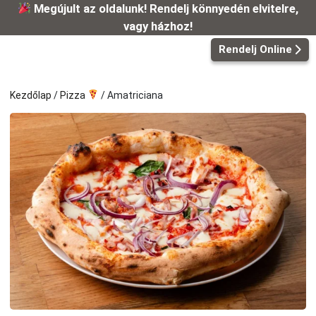
Kilépés
Megújult az oldalunk! Rendelj könnyedén elvitelre,
a
vagy házhoz!
tartalomba
Rendelj Online
Kezdőlap
/
Pizza
/ Amatriciana