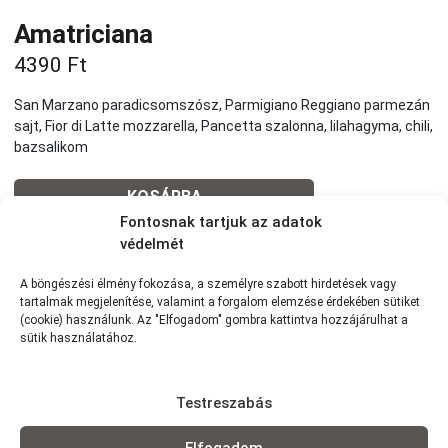
Amatriciana
4390
Ft
San Marzano paradicsomszósz, Parmigiano Reggiano parmezán
sajt, Fior di Latte mozzarella, Pancetta szalonna, lilahagyma, chili,
bazsalikom
KOSÁRBA
Fontosnak tartjuk az adatok
védelmét
Tovább a teljes étlaphoz >
A böngészési élmény fokozása, a személyre szabott hirdetések vagy
tartalmak megjelenítése, valamint a forgalom elemzése érdekében sütiket
(cookie) használunk. Az "Elfogadom" gombra kattintva hozzájárulhat a
sütik használatához.
Házhozszállítás / Elvitel
Rendelj Online
Testreszabás
Szállítunk:
7km-es körzetünkben szállítunk Wolt
futárszolgálattal: 1,5 km -ig: 490Ft | 1,5-2,5 km-ig: 790Ft | 2,5-3,5