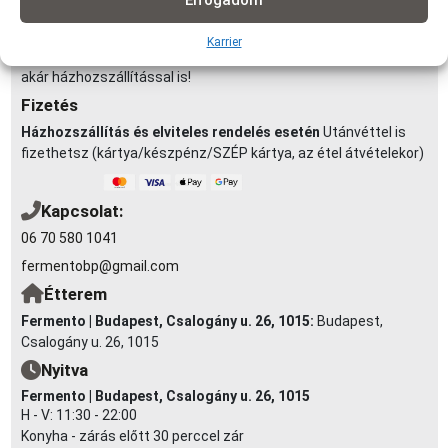
Elfogadom
km-ig: 990Ft | 3,5-5 km-ig: 1290Ft | 4-5 km-ig: 1490Ft | 5-6 km-ig:
1990Ft | 6-7 km-ig: 2290Ft (minimum rendelés: 3 000 Ft)
Karrier
Elvitel:
Rendelésedet kérheted előrendeléssel elvitelre, vagy
akár házhozszállítással is!
Fizetés
Házhozszállítás és elviteles rendelés esetén
Utánvéttel is
fizethetsz (kártya/készpénz/SZÉP kártya, az étel átvételekor)
Kapcsolat:
06 70 580 1041
fermentobp@gmail.com
Étterem
Fermento | Budapest, Csalogány u. 26, 1015:
Budapest,
Csalogány u. 26, 1015
Nyitva
Fermento | Budapest, Csalogány u. 26, 1015
H - V: 11:30 - 22:00
Konyha - zárás előtt 30 perccel zár