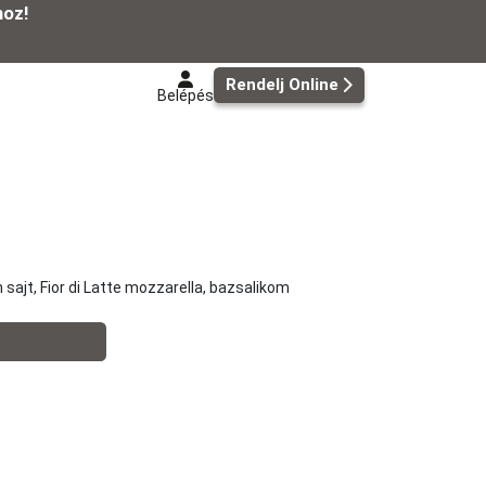
hoz!
Rendelj Online
Belépés
ajt, Fior di Latte mozzarella, bazsalikom