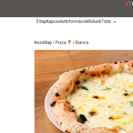
Kilépés
a
tartalomba
Étlap
Kapcsolat
Információk
Rólunk
Több
Kezdőlap
/
Pizza
/ Bianca