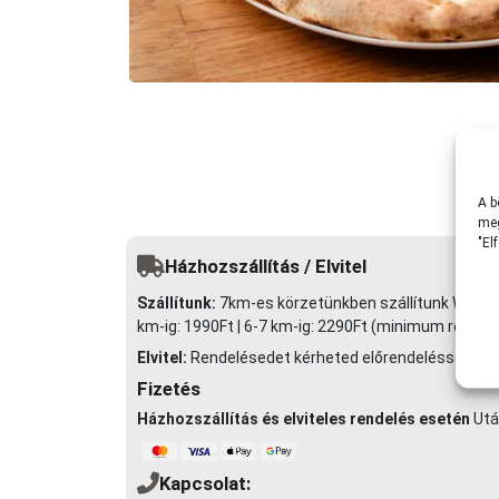
A b
meg
"El
Házhozszállítás / Elvitel
Szállítunk:
7km-es körzetünkben szállítunk Wolt futár
km-ig: 1990Ft | 6-7 km-ig: 2290Ft (minimum rendelé
Elvitel:
Rendelésedet kérheted előrendeléssel elvite
Fizetés
Házhozszállítás és elviteles rendelés esetén
Utá
Kapcsolat: