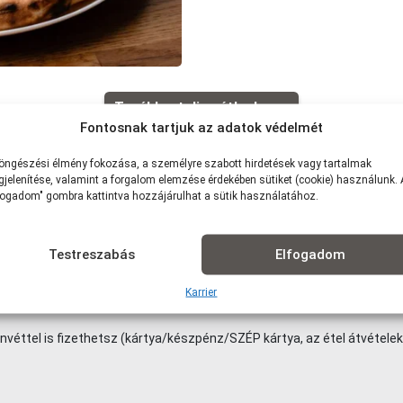
Tovább a teljes étlaphoz >
Fontosnak tartjuk az adatok védelmét
öngészési élmény fokozása, a személyre szabott hirdetések vagy tartalmak
jelenítése, valamint a forgalom elemzése érdekében sütiket (cookie) használunk.
fogadom" gombra kattintva hozzájárulhat a sütik használatához.
szolgálattal: 1,5 km -ig: 490Ft | 1,5-2,5 km-ig: 790Ft | 2,5-3,5 km-ig: 99
Testreszabás
Elfogadom
s: 3 000 Ft)
lre, vagy akár házhozszállítással is!
Karrier
nvéttel is fizethetsz (kártya/készpénz/SZÉP kártya, az étel átvételek