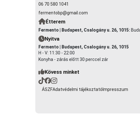
06 70 580 1041
fermentobp@gmail.com
Étterem
Fermento | Budapest, Csalogány u. 26, 1015:
Buda
Nyitva
Fermento | Budapest, Csalogány u. 26, 1015
H - V: 11:30 - 22:00
Konyha - zárás előtt 30 perccel zár
Kövess minket
ÁSZF
Adatvédelmi tájékoztató
Impresszum