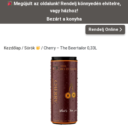
Kilépés
Megújult az oldalunk! Rendelj könnyedén elvitelre,
a
vagy házhoz!
tartalomba
Bezárt a konyha
Rendelj Online
Kezdőlap
/
Sörök
/ Cherry – The Beertailor 0,33L