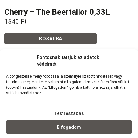
Cherry – The Beertailor 0,33L
1540
Ft
KOSÁRBA
Fontosnak tartjuk az adatok
Tovább a teljes étlaphoz >
védelmét
A böngészési élmény fokozása, a személyre szabott hirdetések vagy
tartalmak megjelenítése, valamint a forgalom elemzése érdekében sütiket
(cookie) használunk. Az "Elfogadom" gombra kattintva hozzájárulhat a
sütik használatához.
Házhozszállítás / Elvitel
Rendelj Online
Szállítunk:
7km-es körzetünkben szállítunk Wolt
futárszolgálattal: 1,5 km -ig: 490Ft | 1,5-2,5 km-ig: 790Ft | 2,5-3,5
Testreszabás
km-ig: 990Ft | 3,5-5 km-ig: 1290Ft | 4-5 km-ig: 1490Ft | 5-6 km-ig:
1990Ft | 6-7 km-ig: 2290Ft (minimum rendelés: 3 000 Ft)
Elfogadom
Elvitel:
Rendelésedet kérheted előrendeléssel elvitelre, vagy