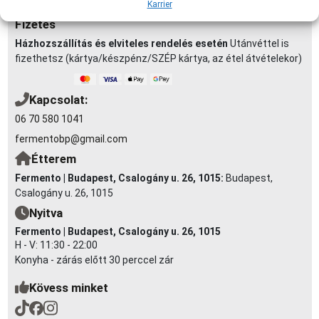
akár házhozszállítással is!
Karrier
Fizetés
Házhozszállítás és elviteles rendelés esetén
Utánvéttel is
fizethetsz (kártya/készpénz/SZÉP kártya, az étel átvételekor)
Kapcsolat:
06 70 580 1041
fermentobp@gmail.com
Étterem
Fermento | Budapest, Csalogány u. 26, 1015:
Budapest,
Csalogány u. 26, 1015
Nyitva
Fermento | Budapest, Csalogány u. 26, 1015
H - V: 11:30 - 22:00
Konyha - zárás előtt 30 perccel zár
Kövess minket