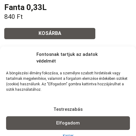
Fanta 0,33L
840
Ft
KOSÁRBA
Tovább a teljes étlaphoz >
Fontosnak tartjuk az adatok
védelmét
A böngészési élmény fokozása, a személyre szabott hirdetések vagy
tartalmak megjelenítése, valamint a forgalom elemzése érdekében sütiket
(cookie) használunk. Az "Elfogadom" gombra kattintva hozzájárulhat a
Házhozszállítás / Elvitel
Rendelj Online
sütik használatához.
Szállítunk:
7km-es körzetünkben szállítunk Wolt
futárszolgálattal: 1,5 km -ig: 490Ft | 1,5-2,5 km-ig: 790Ft | 2,5-3,5
Testreszabás
km-ig: 990Ft | 3,5-5 km-ig: 1290Ft | 4-5 km-ig: 1490Ft | 5-6 km-ig:
1990Ft | 6-7 km-ig: 2290Ft (minimum rendelés: 3 000 Ft)
Elfogadom
Elvitel:
Rendelésedet kérheted előrendeléssel elvitelre, vagy
akár házhozszállítással is!
Karrier