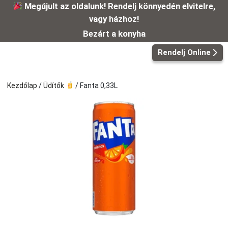
Kilépés
Megújult az oldalunk! Rendelj könnyedén elvitelre,
a
vagy házhoz!
tartalomba
Bezárt a konyha
Rendelj Online
Kezdőlap
/
Üdítők
/ Fanta 0,33L