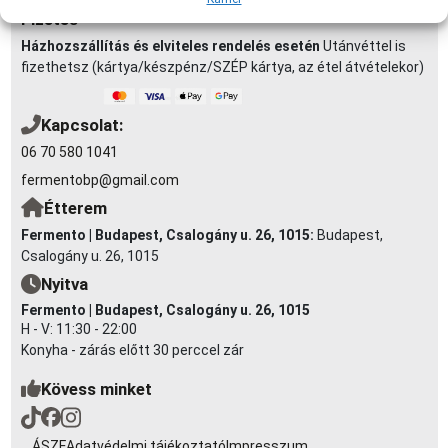
Fizetés
Házhozszállítás és elviteles rendelés esetén
Utánvéttel is
fizethetsz (kártya/készpénz/SZÉP kártya, az étel átvételekor)
Kapcsolat:
06 70 580 1041
fermentobp@gmail.com
Étterem
Fermento | Budapest, Csalogány u. 26, 1015:
Budapest,
Csalogány u. 26, 1015
Nyitva
Fermento | Budapest, Csalogány u. 26, 1015
H - V: 11:30 - 22:00
Konyha - zárás előtt 30 perccel zár
Kövess minket
ÁSZF
Adatvédelmi tájékoztató
Impresszum