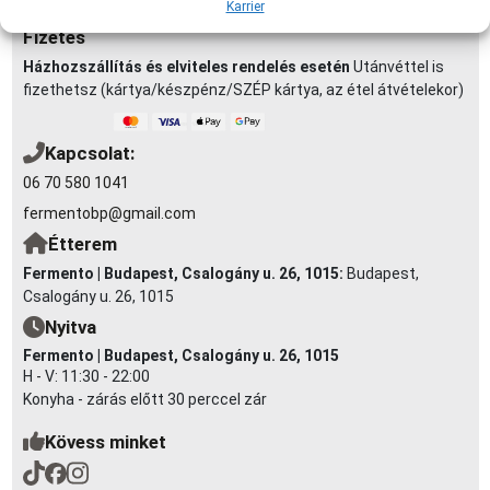
akár házhozszállítással is!
Karrier
Fizetés
Házhozszállítás és elviteles rendelés esetén
Utánvéttel is
fizethetsz (kártya/készpénz/SZÉP kártya, az étel átvételekor)
Kapcsolat:
06 70 580 1041
fermentobp@gmail.com
Étterem
Fermento | Budapest, Csalogány u. 26, 1015:
Budapest,
Csalogány u. 26, 1015
Nyitva
Fermento | Budapest, Csalogány u. 26, 1015
H - V: 11:30 - 22:00
Konyha - zárás előtt 30 perccel zár
Kövess minket