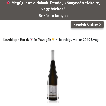
Kilépés
Megújult az oldalunk! Rendelj könnyedén elvitelre,
a
vagy házhoz!
tartalomba
Bezárt a konyha
Rendelj Online
Kezdőlap
/
Borok
és Pezsgők
/ Holdvölgy Vision 2019 Üveg