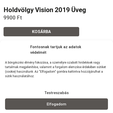
Holdvölgy Vision 2019 Üveg
9900
Ft
KOSÁRBA
Fontosnak tartjuk az adatok
Tovább a teljes étlaphoz >
védelmét
A böngészési élmény fokozása, a személyre szabott hirdetések vagy
tartalmak megjelenítése, valamint a forgalom elemzése érdekében sütiket
(cookie) használunk. Az "Elfogadom" gombra kattintva hozzájárulhat a
sütik használatához.
Házhozszállítás / Elvitel
Rendelj Online
Szállítunk:
7km-es körzetünkben szállítunk Wolt
futárszolgálattal: 1,5 km -ig: 490Ft | 1,5-2,5 km-ig: 790Ft | 2,5-3,5
Testreszabás
km-ig: 990Ft | 3,5-5 km-ig: 1290Ft | 4-5 km-ig: 1490Ft | 5-6 km-ig:
1990Ft | 6-7 km-ig: 2290Ft (minimum rendelés: 3 000 Ft)
Elfogadom
Elvitel:
Rendelésedet kérheted előrendeléssel elvitelre, vagy