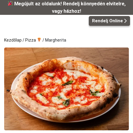
Kilépés
Megújult az oldalunk! Rendelj könnyedén elvitelre,
a
vagy házhoz!
tartalomba
Rendelj Online
Kezdőlap
/
Pizza
/ Margherita