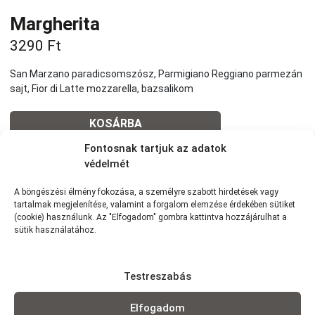
Margherita
3290
Ft
San Marzano paradicsomszósz, Parmigiano Reggiano parmezán
sajt, Fior di Latte mozzarella, bazsalikom
KOSÁRBA
Fontosnak tartjuk az adatok
védelmét
Tovább a teljes étlaphoz >
A böngészési élmény fokozása, a személyre szabott hirdetések vagy
tartalmak megjelenítése, valamint a forgalom elemzése érdekében sütiket
(cookie) használunk. Az "Elfogadom" gombra kattintva hozzájárulhat a
sütik használatához.
Házhozszállítás / Elvitel
Rendelj Online
Testreszabás
Szállítunk:
7km-es körzetünkben szállítunk Wolt
futárszolgálattal: 1,5 km -ig: 490Ft | 1,5-2,5 km-ig: 790Ft | 2,5-3,5
km-ig: 990Ft | 3,5-5 km-ig: 1290Ft | 4-5 km-ig: 1490Ft | 5-6 km-ig:
Elfogadom