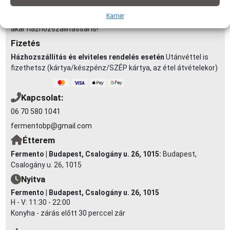
1990Ft | 6-7 km-ig: 2290Ft (minimum rendelés: 3 000 Ft)
Karrier
Elvitel:
Rendelésedet kérheted előrendeléssel elvitelre, vagy
akár házhozszállítással is!
Fizetés
Házhozszállítás és elviteles rendelés esetén
Utánvéttel is
fizethetsz (kártya/készpénz/SZÉP kártya, az étel átvételekor)
Kapcsolat:
06 70 580 1041
fermentobp@gmail.com
Étterem
Fermento | Budapest, Csalogány u. 26, 1015:
Budapest,
Csalogány u. 26, 1015
Nyitva
Fermento | Budapest, Csalogány u. 26, 1015
H - V: 11:30 - 22:00
Konyha - zárás előtt 30 perccel zár