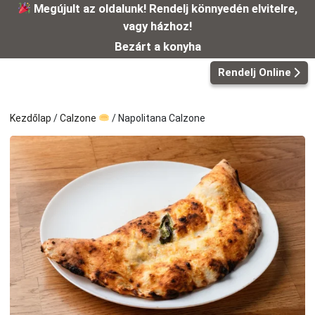
Kilépés
Megújult az oldalunk! Rendelj könnyedén elvitelre,
a
vagy házhoz!
tartalomba
Bezárt a konyha
Rendelj Online
Kezdőlap
/
Calzone
/ Napolitana Calzone