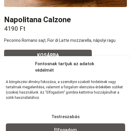
Napolitana Calzone
4190
Ft
Pecorino Romano sajt, Fior di Latte mozzarella, nápolyi ragu
KOSÁRBA
Fontosnak tartjuk az adatok
védelmét
Tovább a teljes étlaphoz >
A böngészési élmény fokozása, a személyre szabott hirdetések vagy
tartalmak megjelenítése, valamint a forgalom elemzése érdekében sütiket
(cookie) használunk. Az "Elfogadom" gombra kattintva hozzájárulhat a
sütik használatához.
Házhozszállítás / Elvitel
Rendelj Online
Testreszabás
Szállítunk:
7km-es körzetünkben szállítunk Wolt
futárszolgálattal: 1,5 km -ig: 490Ft | 1,5-2,5 km-ig: 790Ft | 2,5-3,5
Elfogadom
km-ig: 990Ft | 3,5-5 km-ig: 1290Ft | 4-5 km-ig: 1490Ft | 5-6 km-ig: