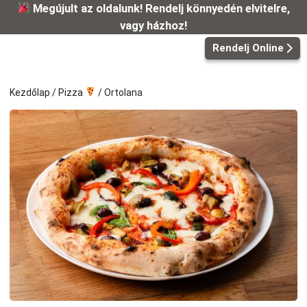
Kilépés
Megújult az oldalunk! Rendelj könnyedén elvitelre,
a
vagy házhoz!
tartalomba
Rendelj Online
Kezdőlap
/
Pizza
/ Ortolana