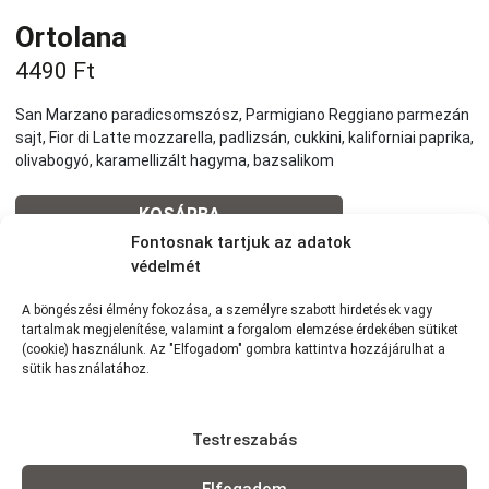
Ortolana
4490
Ft
San Marzano paradicsomszósz, Parmigiano Reggiano parmezán
sajt, Fior di Latte mozzarella, padlizsán, cukkini, kaliforniai paprika,
olivabogyó, karamellizált hagyma, bazsalikom
KOSÁRBA
Fontosnak tartjuk az adatok
védelmét
Tovább a teljes étlaphoz >
A böngészési élmény fokozása, a személyre szabott hirdetések vagy
tartalmak megjelenítése, valamint a forgalom elemzése érdekében sütiket
(cookie) használunk. Az "Elfogadom" gombra kattintva hozzájárulhat a
sütik használatához.
Házhozszállítás / Elvitel
Rendelj Online
Testreszabás
Szállítunk:
7km-es körzetünkben szállítunk Wolt
futárszolgálattal: 1,5 km -ig: 490Ft | 1,5-2,5 km-ig: 790Ft | 2,5-3,5