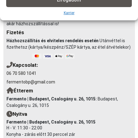
Elfogadom
km-ig: 990Ft | 3,5-5 km-ig: 1290Ft | 4-5 km-ig: 1490Ft | 5-6 km-ig:
1990Ft | 6-7 km-ig: 2290Ft (minimum rendelés: 3 000 Ft)
Karrier
Elvitel:
Rendelésedet kérheted előrendeléssel elvitelre, vagy
akár házhozszállítással is!
Fizetés
Házhozszállítás és elviteles rendelés esetén
Utánvéttel is
fizethetsz (kártya/készpénz/SZÉP kártya, az étel átvételekor)
Kapcsolat:
06 70 580 1041
fermentobp@gmail.com
Étterem
Fermento | Budapest, Csalogány u. 26, 1015:
Budapest,
Csalogány u. 26, 1015
Nyitva
Fermento | Budapest, Csalogány u. 26, 1015
H - V: 11:30 - 22:00
Konyha - zárás előtt 30 perccel zár