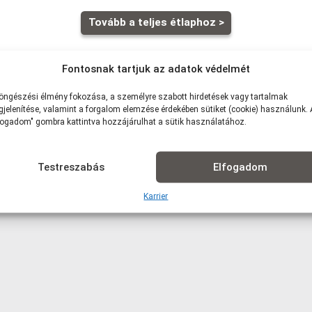
Tovább a teljes étlaphoz >
Fontosnak tartjuk az adatok védelmét
öngészési élmény fokozása, a személyre szabott hirdetések vagy tartalmak
jelenítése, valamint a forgalom elemzése érdekében sütiket (cookie) használunk.
fogadom" gombra kattintva hozzájárulhat a sütik használatához.
szolgálattal: 1,5 km -ig: 490Ft | 1,5-2,5 km-ig: 790Ft | 2,5-3,5 km-ig: 99
s: 3 000 Ft)
lre, vagy akár házhozszállítással is!
Testreszabás
Elfogadom
Karrier
nvéttel is fizethetsz (kártya/készpénz/SZÉP kártya, az étel átvételek