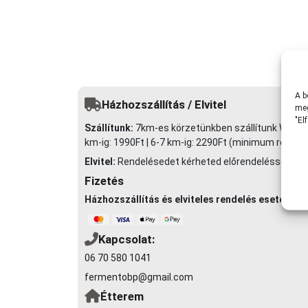
A b
Házhozszállítás / Elvitel
meg
"El
Szállítunk:
7km-es körzetünkben szállítunk Wolt futár
km-ig: 1990Ft | 6-7 km-ig: 2290Ft (minimum rendelé
Elvitel:
Rendelésedet kérheted előrendeléssel elvite
Fizetés
Házhozszállítás és elviteles rendelés esetén
Utá
Kapcsolat:
06 70 580 1041
fermentobp@gmail.com
Étterem