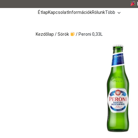
Kilépés
a
Étlap
Kapcsolat
Információk
Rólunk
Több
tartalomba
Kezdőlap
/
Sörök
/ Peroni 0,33L