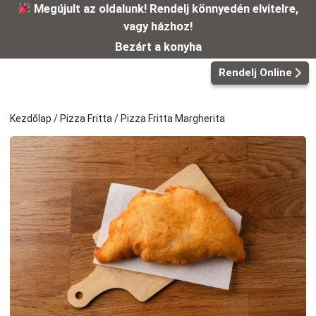
Kilépés
Megújult az oldalunk! Rendelj könnyedén elvitelre,
a
vagy házhoz!
tartalomba
Bezárt a konyha
Rendelj Online
Kezdőlap
/
Pizza Fritta
/ Pizza Fritta Margherita