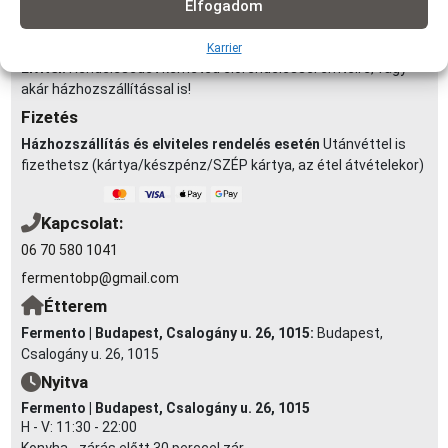
Elfogadom
km-ig: 990Ft | 3,5-5 km-ig: 1290Ft | 4-5 km-ig: 1490Ft | 5-6 km-ig:
1990Ft | 6-7 km-ig: 2290Ft (minimum rendelés: 3 000 Ft)
Karrier
Elvitel:
Rendelésedet kérheted előrendeléssel elvitelre, vagy
akár házhozszállítással is!
Fizetés
Házhozszállítás és elviteles rendelés esetén
Utánvéttel is
fizethetsz (kártya/készpénz/SZÉP kártya, az étel átvételekor)
Kapcsolat:
06 70 580 1041
fermentobp@gmail.com
Étterem
Fermento | Budapest, Csalogány u. 26, 1015:
Budapest,
Csalogány u. 26, 1015
Nyitva
Fermento | Budapest, Csalogány u. 26, 1015
H - V: 11:30 - 22:00