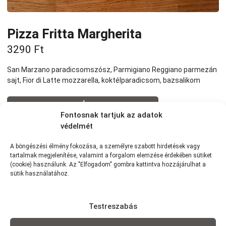
Pizza Fritta Margherita
3290
Ft
San Marzano paradicsomszósz, Parmigiano Reggiano parmezán
sajt, Fior di Latte mozzarella, koktélparadicsom, bazsalikom
KOSÁRBA
Fontosnak tartjuk az adatok
védelmét
Tovább a teljes étlaphoz >
A böngészési élmény fokozása, a személyre szabott hirdetések vagy
tartalmak megjelenítése, valamint a forgalom elemzése érdekében sütiket
(cookie) használunk. Az "Elfogadom" gombra kattintva hozzájárulhat a
sütik használatához.
Házhozszállítás / Elvitel
Rendelj Online
Testreszabás
Szállítunk:
7km-es körzetünkben szállítunk Wolt
futárszolgálattal: 1,5 km -ig: 490Ft | 1,5-2,5 km-ig: 790Ft | 2,5-3,5