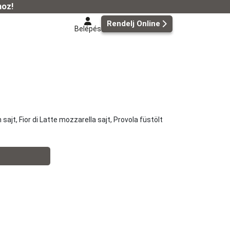
hoz!
Rendelj Online
Belépés
jt, Fior di Latte mozzarella sajt, Provola füstölt