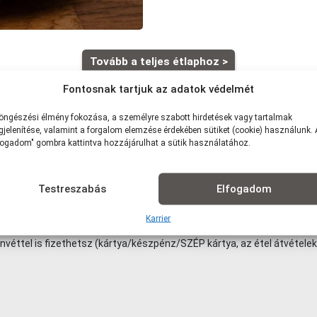
Tovább a teljes étlaphoz >
Fontosnak tartjuk az adatok védelmét
öngészési élmény fokozása, a személyre szabott hirdetések vagy tartalmak
jelenítése, valamint a forgalom elemzése érdekében sütiket (cookie) használunk.
fogadom" gombra kattintva hozzájárulhat a sütik használatához.
szolgálattal: 1,5 km -ig: 490Ft | 1,5-2,5 km-ig: 790Ft | 2,5-3,5 km-ig: 99
s: 3 000 Ft)
Testreszabás
Elfogadom
lre, vagy akár házhozszállítással is!
Karrier
nvéttel is fizethetsz (kártya/készpénz/SZÉP kártya, az étel átvételek