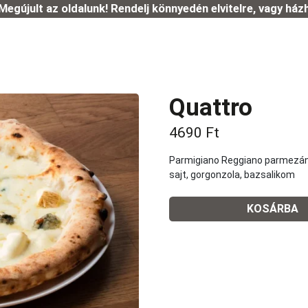
Megújult az oldalunk! Rendelj könnyedén elvitelre, vagy ház
Quattro
4690
Ft
Parmigiano Reggiano parmezán sa
sajt, gorgonzola, bazsalikom
KOSÁRBA