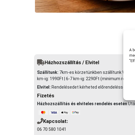
A b
meg
"El
Házhozszállítás / Elvitel
Szállítunk:
7km-es körzetünkben szállítunk Wolt futár
km-ig: 1990Ft | 6-7 km-ig: 2290Ft (minimum rendelé
Elvitel:
Rendelésedet kérheted előrendeléssel elvite
Fizetés
Házhozszállítás és elviteles rendelés esetén
Utá
Kapcsolat:
06 70 580 1041