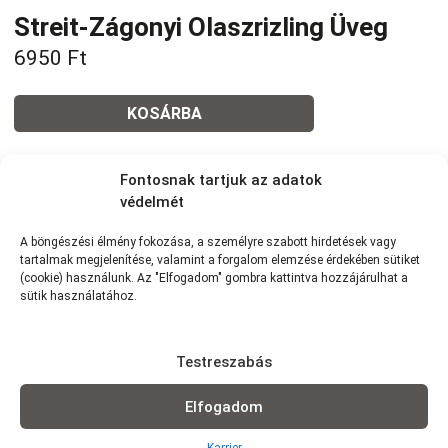
Streit-Zágonyi Olaszrizling Üveg
6950
Ft
KOSÁRBA
Tovább a teljes étlaphoz >
Fontosnak tartjuk az adatok
védelmét
A böngészési élmény fokozása, a személyre szabott hirdetések vagy
tartalmak megjelenítése, valamint a forgalom elemzése érdekében sütiket
(cookie) használunk. Az "Elfogadom" gombra kattintva hozzájárulhat a
Házhozszállítás / Elvitel
Rendelj Online
sütik használatához.
Szállítunk:
7km-es körzetünkben szállítunk Wolt
futárszolgálattal: 1,5 km -ig: 490Ft | 1,5-2,5 km-ig: 790Ft | 2,5-3,5
Testreszabás
km-ig: 990Ft | 3,5-5 km-ig: 1290Ft | 4-5 km-ig: 1490Ft | 5-6 km-ig:
1990Ft | 6-7 km-ig: 2290Ft (minimum rendelés: 3 000 Ft)
Elfogadom
Elvitel:
Rendelésedet kérheted előrendeléssel elvitelre, vagy
akár házhozszállítással is!