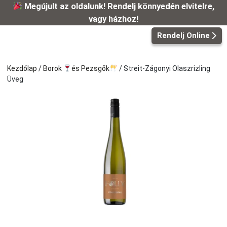
Kilépés
Megújult az oldalunk! Rendelj könnyedén elvitelre,
a
vagy házhoz!
tartalomba
Rendelj Online
Kezdőlap
/
Borok
és Pezsgők
/ Streit-Zágonyi Olaszrizling
Üveg