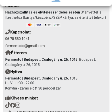
Karrier
Fizetés
Házhozszállítás és elviteles rendelés esetén
Utánvéttel is
fizethetsz (kártya/készpénz/SZÉP kártya, az étel átvételekor)
Kapcsolat:
06 70 580 1041
fermentobp@gmail.com
Étterem
Fermento | Budapest, Csalogány u. 26, 1015:
Budapest,
Csalogány u. 26, 1015
Nyitva
Fermento | Budapest, Csalogány u. 26, 1015
H - V: 11:30 - 22:00
Konyha - zárás előtt 30 perccel zár
Kövess minket