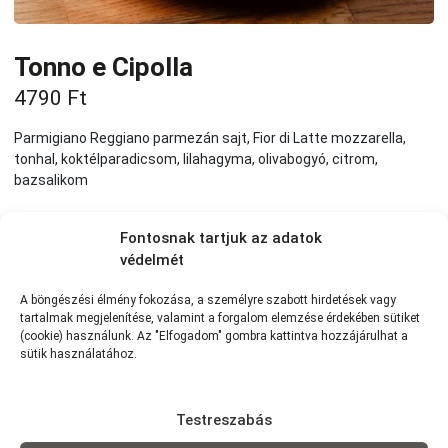
Tonno e Cipolla
4790
Ft
Parmigiano Reggiano parmezán sajt, Fior di Latte mozzarella,
tonhal, koktélparadicsom, lilahagyma, olivabogyó, citrom,
bazsalikom
KOSÁRBA
Fontosnak tartjuk az adatok
védelmét
Tovább a teljes étlaphoz >
A böngészési élmény fokozása, a személyre szabott hirdetések vagy
tartalmak megjelenítése, valamint a forgalom elemzése érdekében sütiket
(cookie) használunk. Az "Elfogadom" gombra kattintva hozzájárulhat a
sütik használatához.
Házhozszállítás / Elvitel
Rendelj Online
Testreszabás
Szállítunk:
7km-es körzetünkben szállítunk Wolt