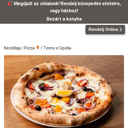
Kilépés
Megújult az oldalunk! Rendelj könnyedén elvitelre,
a
vagy házhoz!
tartalomba
Bezárt a konyha
Rendelj Online
Kezdőlap
/
Pizza
/ Tonno e Cipolla