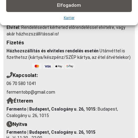
Elfogadom
futárszolgálattal: 1,5 km -ig: 490Ft | 1,5-2,5 km-ig: 790Ft | 2,5-3,5
km-ig: 990Ft | 3,5-5 km-ig: 1290Ft | 4-5 km-ig: 1490Ft | 5-6 km-ig:
Karrier
1990Ft | 6-7 km-ig: 2290Ft (minimum rendelés: 3 000 Ft)
Elvitel:
Rendelésedet kérheted előrendeléssel elvitelre, vagy
akár házhozszállítással is!
Fizetés
Házhozszállítás és elviteles rendelés esetén
Utánvéttel is
fizethetsz (kártya/készpénz/SZÉP kártya, az étel átvételekor)
Kapcsolat:
06 70 580 1041
fermentobp@gmail.com
Étterem
Fermento | Budapest, Csalogány u. 26, 1015:
Budapest,
Csalogány u. 26, 1015
Nyitva
Fermento | Budapest, Csalogány u. 26, 1015