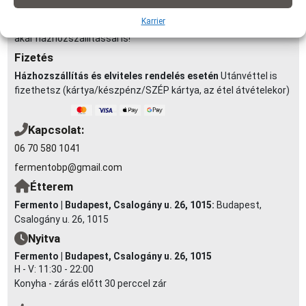
1990Ft | 6-7 km-ig: 2290Ft (minimum rendelés: 3 000 Ft)
Karrier
Elvitel:
Rendelésedet kérheted előrendeléssel elvitelre, vagy
akár házhozszállítással is!
Fizetés
Házhozszállítás és elviteles rendelés esetén
Utánvéttel is
fizethetsz (kártya/készpénz/SZÉP kártya, az étel átvételekor)
Kapcsolat:
06 70 580 1041
fermentobp@gmail.com
Étterem
Fermento | Budapest, Csalogány u. 26, 1015:
Budapest,
Csalogány u. 26, 1015
Nyitva
Fermento | Budapest, Csalogány u. 26, 1015
H - V: 11:30 - 22:00
Konyha - zárás előtt 30 perccel zár