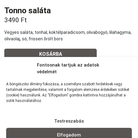
Tonno saláta
3490
Ft
Vegyes saláta, tonhal, koktélparadicsom, olivabogyó, lilahagyma,
olivaolaj, só, frissen őrölt bors
KOSÁRBA
Fontosnak tartjuk az adatok
védelmét
Tovább a teljes étlaphoz >
A böngészési élmény fokozása, a személyre szabott hirdetések vagy
tartalmak megjelenítése, valamint a forgalom elemzése érdekében sütiket
(cookie) használunk. Az "Elfogadom" gombra kattintva hozzájárulhat a
sütik használatához.
Házhozszállítás / Elvitel
Rendelj Online
Testreszabás
Szállítunk:
7km-es körzetünkben szállítunk Wolt
futárszolgálattal: 1,5 km -ig: 490Ft | 1,5-2,5 km-ig: 790Ft | 2,5-3,5
km-ig: 990Ft | 3,5-5 km-ig: 1290Ft | 4-5 km-ig: 1490Ft | 5-6 km-ig:
Elfogadom