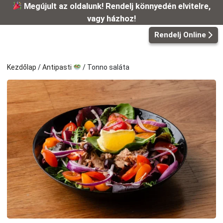
Kilépés
Megújult az oldalunk! Rendelj könnyedén elvitelre,
a
vagy házhoz!
tartalomba
Rendelj Online
Kezdőlap
/
Antipasti
/ Tonno saláta